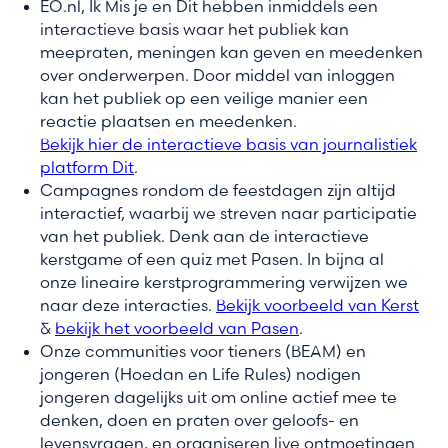
EO.nl, Ik Mis je en Dit hebben inmiddels een
interactieve basis
waar het publiek kan
meepraten, meningen kan geven en meedenken
over onderwerpen. Door middel van inloggen
kan het publiek op een veilige manier een
reactie plaatsen en meedenken.
Bekijk hier de interactieve basis van journalistiek
platform Dit
(new window)
.
Campagnes rondom de feestdagen zijn altijd
interactief, waarbij we streven naar participatie
van het publiek. Denk aan de interactieve
kerstgame of een quiz met Pasen. In bijna al
onze lineaire kerstprogrammering verwijzen we
naar deze interacties.
Bekijk voorbeeld van Kerst
(ne
&
bekijk het voorbeeld van Pasen
(new window)
.
Onze communities voor tieners (BEAM) en
jongeren (Hoedan en Life Rules) nodigen
jongeren dagelijks uit om online actief mee te
denken, doen en praten over geloofs- en
levensvragen, en organiseren live ontmoetingen