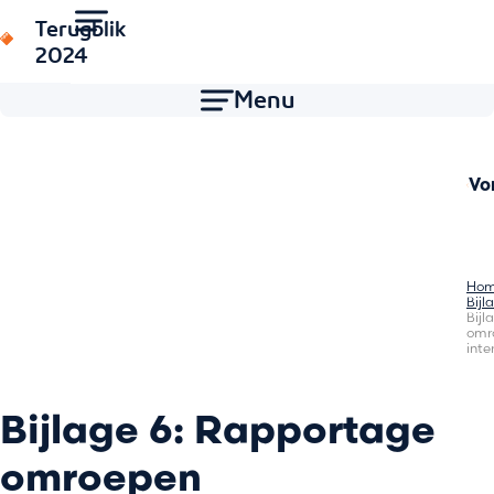
Terugblik
2024
Menu
Vo
Ho
Bijl
Bijl
omr
inte
Bijlage 6: Rapportage
omroepen