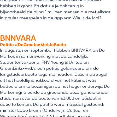
Songfestival. De interactie die we met ons publiek
hebben is groot. En dat zie je ook terug in
bijvoorbeeld de bijna 1 miljoen mensen die met elkaar
in poules meespelen in de app van Wie is de Mol?.
BNNVARA
Petitie #DeGroetenMetJeBoete
In augustus en september hebben BNNVARA en De
Marker, in samenwerking met de Landelijke
Studentenvakbond, FNV Young & United en
GroenLinks-PvdA, een petitie gelanceerd om de
langstudeerboete tegen te houden. Deze maatregel
uit het hoofdlijnenakkoord van het kabinet was
bedoeld om te bezuinigen op het hoger onderwijs. De
Marker signaleerde de groeiende bezorgdheid onder
studenten over de boete van €3.000 en besloot in
actie te komen. De petitie werd massaal gesteund:
minister Eppo Bruins (Onderwijs, Cultuur en
Wetenschap) nam 131.214 handtekeningen in