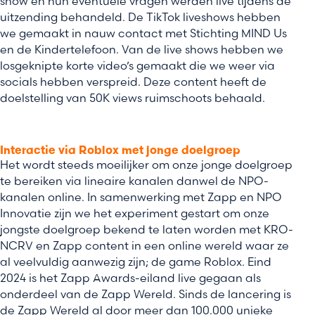
show en hun eventuele vragen werden live tijdens de
uitzending behandeld. De TikTok liveshows hebben
we gemaakt in nauw contact met Stichting MIND Us
en de Kindertelefoon. Van de live shows hebben we
losgeknipte korte video’s gemaakt die we weer via
socials hebben verspreid. Deze content heeft de
doelstelling van 50K views ruimschoots behaald.
Interactie via Roblox met jonge doelgroep
Het wordt steeds moeilijker om onze jonge doelgroep
te bereiken via lineaire kanalen danwel de NPO-
kanalen online. In samenwerking met Zapp en NPO
Innovatie zijn we het experiment gestart om onze
jongste doelgroep bekend te laten worden met KRO-
NCRV en Zapp content in een online wereld waar ze
al veelvuldig aanwezig zijn; de game Roblox. Eind
2024 is het Zapp Awards-eiland live gegaan als
onderdeel van de Zapp Wereld. Sinds de lancering is
de Zapp Wereld al door meer dan 100.000 unieke