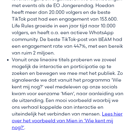
met events als de EO Jongerendag. Hoedan
heeft meer dan 20.000 volgers en de beste
TikTok post had een engagement van 153.600.
Life Rules groeide in een jaar tijd naar 10.000
volgers, en heeft o.a. een actieve WhatsApp
community. De beste TikTok-post van BEAM had
een engagement rate van 447%, met een bereik
van ruim 2 miljoen.
Vanuit onze lineaire titels proberen we zoveel
mogelijk de interactie en participatie op te
zoeken en bewegen we mee met het publiek. Zo
signaleerde we dat vanuit het programma ‘Wie
kent mij nog?’ veel medeleven op onze socials
kwam voor eenzame ‘Mien’, naar aanleiding van
de uitzending. Een mooi voorbeeld waarbij we
ons verhaal koppelde aan interactie en
uiteindelijk het verbinden van mensen.
Lees hier
over het voorbeeld van Mien in ‘Wie kent mij
nog?’
(new window)
.