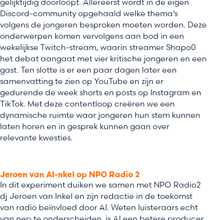
gelijktijdig doorloopt. Allereerst wordt in de eigen
Discord-community opgehaald welke thema’s
volgens de jongeren besproken moeten worden. Deze
onderwerpen komen vervolgens aan bod in een
wekelijkse Twitch-stream, waarin streamer Shapo0
het debat aangaat met vier kritische jongeren en een
gast. Ten slotte is er een paar dagen later een
samenvatting te zien op YouTube en zijn er
gedurende de week shorts en posts op Instagram en
TikTok. Met deze contentloop creëren we een
dynamische ruimte waar jongeren hun stem kunnen
laten horen en in gesprek kunnen gaan over
relevante kwesties.
Jeroen van AI-nkel op NPO Radio 2
In dit experiment duiken we samen met NPO Radio2
dj Jeroen van Inkel en zijn redactie in de toekomst
van radio beïnvloed door AI. Weten luisteraars echt
van nep te onderscheiden, is AI een betere producer