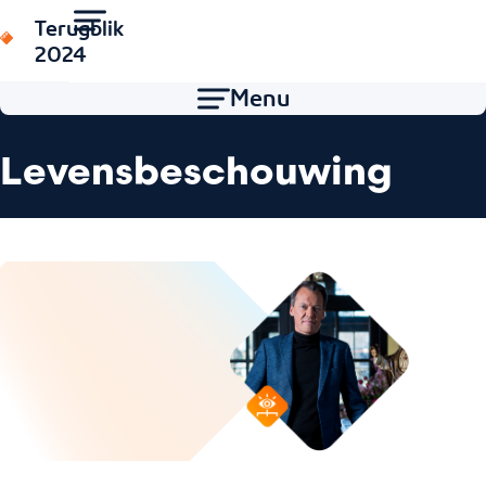
Terugblik
2024
Menu
Home
/
Terugblik 2024
Levensbeschouwing