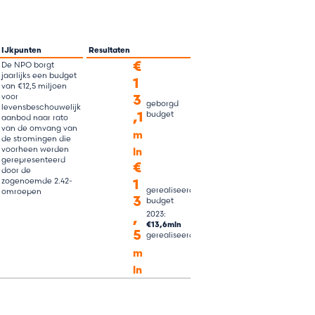
IJkpunten
Resultaten
€
De NPO borgt
jaarlijks een budget
1
van €12,5 miljoen
voor
3
geborgd
levensbeschouwelijk
,1
budget
aanbod naar rato
van de omvang van
m
de stromingen die
voorheen werden
ln
gerepresenteerd
€
door de
zogenoemde 2.42-
1
gerealiseerd
omroepen
3
budget
2023:
,
€13,6mln
5
gerealiseerd
m
ln