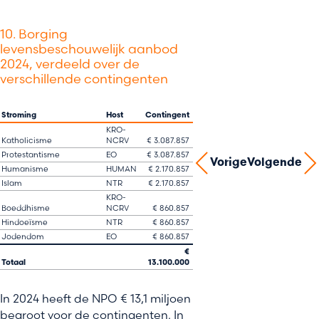
10. Borging
levensbeschouwelijk aanbod
2024, verdeeld over de
verschillende contingenten
Stroming
Host
Contingent
KRO-
Katholicisme
NCRV
€ 3.087.857
Protestantisme
EO
€ 3.087.857
Vorige
Volgende
Humanisme
HUMAN
€ 2.170.857
Islam
NTR
€ 2.170.857
KRO-
Boeddhisme
NCRV
€ 860.857
Hindoeïsme
NTR
€ 860.857
Jodendom
EO
€ 860.857
€
Totaal
13.100.000
In 2024 heeft de NPO € 13,1 miljoen
begroot voor de contingenten. In