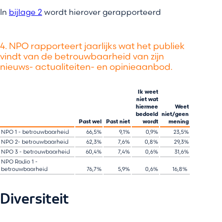
In
bijlage 2
wordt hierover gerapporteerd
4. NPO rapporteert jaarlijks wat het publiek
vindt van de betrouwbaarheid van zijn
nieuws- actualiteiten- en opinieaanbod.
Ik weet
niet wat
hiermee
Weet
bedoeld
niet/geen
​
Past wel​
Past niet​
wordt​
mening​
NPO 1 - betrouwbaarheid​
66,5%​
9,1%​
0,9%​
23,5%​
NPO 2- betrouwbaarheid​
62,3%​
7,6%​
0,8%​
29,3%​
NPO 3 - betrouwbaarheid​
60,4%​
7,4%​
0,6%​
31,6%​
NPO Radio 1 -
betrouwbaarheid​
76,7%​
5,9%​
0,6%​
16,8% ​
Diversiteit