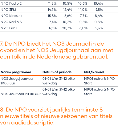
NPO Radio 2​​
11,8%​​
10,5%​​
10,6%​​
10,4%​​
55,0%​​
NPO 3FM​​
14,7%​​
12,4%​​
14,0%​​
9,5%​​
48,1%​​
NPO Klassiek​​
15,5%​​
6,6%​​
7,7%​​
8,4%​​
58,5%​​
NPO Radio 5​​
7,4%​​
10,7%​​
10,5%​​
10,8%​​
56,9%​​
NPO FunX​​
17,1%​​
20,7%​​
6,0%​​
9,3%​​
46,8%​​
7. De NPO biedt het NOS Journaal in de
avond en het NOS Jeugdjournaal aan met
een tolk in de Nederlandse gebarentaal.
Naam programma
Datum of periode
Net/kanaal
NOS Jeugdjournaal
01-01 t/m 31-12 elke
NPO1 extra & NPO
19.00 uur
werkdag
Start
01-01 t/m 31-12 elke
NPO1 extra & NPO
NOS Journaal 20.00 uur
werkdag
Start
8. De NPO voorziet jaarlijks tenminste 8
nieuwe titels of nieuwe seizoenen van titels
van audiodescriptie.