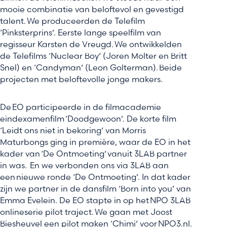
mooie combinatie van beloftevol en gevestigd
talent. We produceerden de Telefilm
‘Pinksterprins’. Eerste lange speelfilm van
regisseur Karsten de Vreugd. We ontwikkelden
de Telefilms ‘Nuclear Boy’ (Joren Molter en Britt
Snel) en ‘Candyman’ (Leon Golterman). Beide
projecten met beloftevolle jonge makers.
De EO participeerde in de filmacademie
eindexamenfilm ‘Doodgewoon’. De korte film
‘Leidt ons niet in bekoring’ van Morris
Maturbongs ging in première, waar de EO in het
kader van ‘De Ontmoeting’ vanuit 3LAB partner
in was. En we verbonden ons via 3LAB aan
een nieuwe ronde ‘De Ontmoeting’. In dat kader
zijn we partner in de dansfilm ‘Born into you’ van
Emma Evelein. De EO stapte in op het NPO 3LAB
onlineserie pilot traject. We gaan met Joost
Biesheuvel een pilot maken ‘Chimi’ voor NPO3.nl.