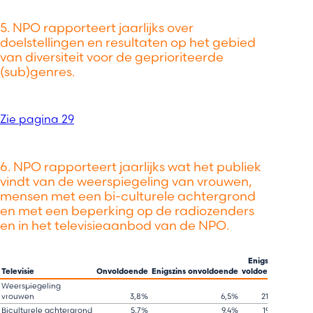
5. NPO rapporteert jaarlijks over
doelstellingen en resultaten op het gebied
van diversiteit voor de geprioriteerde
(sub)genres.
Zie pagina 29
6. NPO rapporteert jaarlijks wat het publiek
vindt van de weerspiegeling van vrouwen,
mensen met een bi-culturele achtergrond
en met een beperking op de radiozenders
en in het televisieaanbod van de NPO.
Enigszins
Televisie​​
Onvoldoende​​
Enigszins onvoldoende​​
voldoende​​
voldoen
Weerspiegeling
vrouwen​​
3,8%​
6,5%​
21,0%​
54
Biculturele achtergrond​​
5,7%​
9,4%​
19,5%​
44